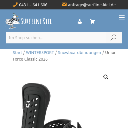
0431 – 641 606
anfrage@surfline-kiel.de
Start
/
WINTERSPORT
/
Snowboardbindungen
/ Union
Force Classic 2026