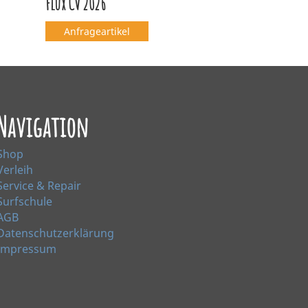
Flux CV 2026
Anfrageartikel
Navigation
Shop
Verleih
Service & Repair
Surfschule
AGB
Datenschutzerklärung
Impressum