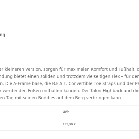
ung
er kleineren Version, sorgen für maximalen Komfort und Fußhalt, 
ung bietet einen soliden und trotzdem vielseitigen Flex – für de
n. Die A-Frame base, die B.E.S.T. Convertible Toe Straps und der Per
ßer werdenden Füßen mithalten können. Der Talon Highback und d
en Tag mit seinen Buddies auf dem Berg verbringen kann.
UVP
139,90 €