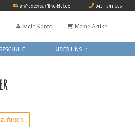
anfrage@surfline-kiel.de
0431 641 606
Mein Konto
Meine Artikel
RFSCHULE
ÜBER UNS
er
nzufügen