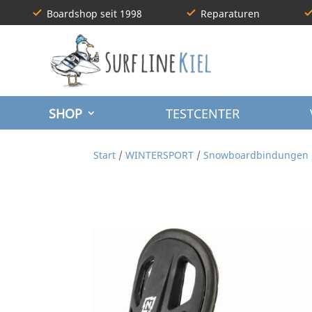
Boardshop seit 1998
Reparaturen
SHOP
TESTCENTER
Start
/
WINTERSPORT
/
Snowboardbindungen