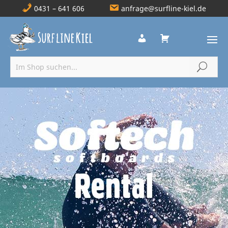
0431 – 641 606
anfrage@surfline-kiel.de