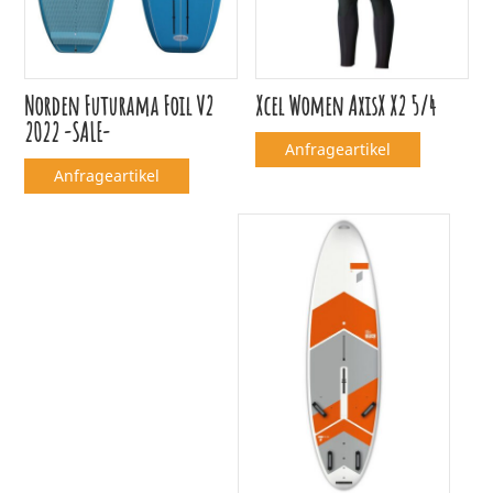
Norden Futurama Foil V2
Xcel Women AxisX X2 5/4
2022 -SALE-
Anfrageartikel
Anfrageartikel