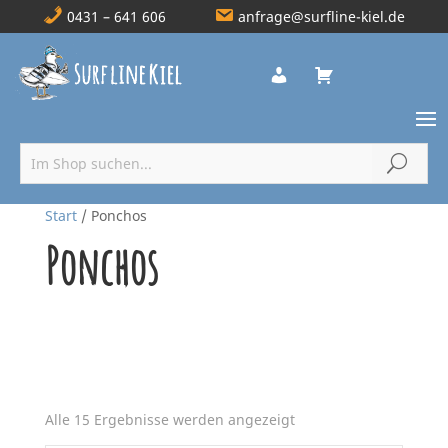
0431 – 641 606
anfrage@surfline-kiel.de
Start
/ Ponchos
Ponchos
Marke
Nach
Alle 15 Ergebnisse werden angezeigt
Aktualität