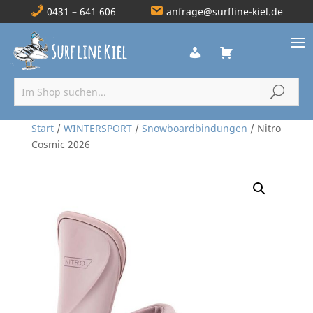
0431 – 641 606
anfrage@surfline-kiel.de
Start
/
WINTERSPORT
/
Snowboardbindungen
/ Nitro
Cosmic 2026