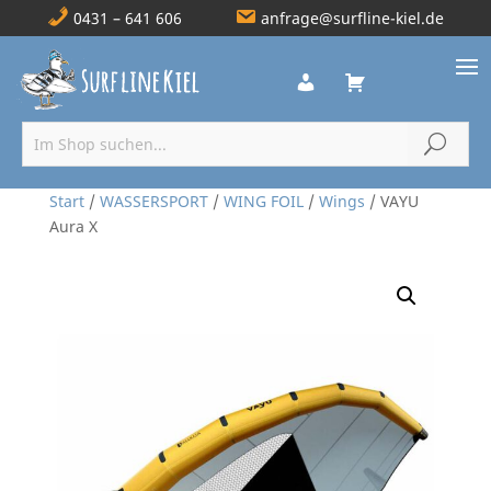
0431 – 641 606
anfrage@surfline-kiel.de
Start
/
WASSERSPORT
/
WING FOIL
/
Wings
/ VAYU
Aura X