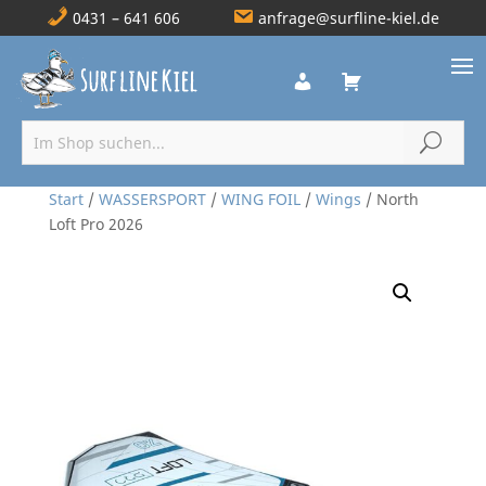
0431 – 641 606
anfrage@surfline-kiel.de
Start
/
WASSERSPORT
/
WING FOIL
/
Wings
/ North
Loft Pro 2026