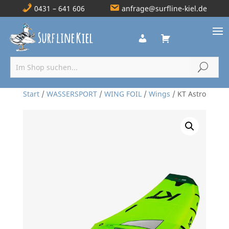
0431 – 641 606
anfrage@surfline-kiel.de
Start
/
WASSERSPORT
/
WING FOIL
/
Wings
/ KT Astro