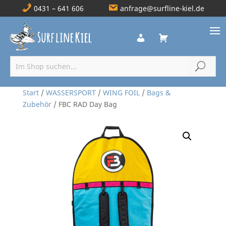
0431 – 641 606
anfrage@surfline-kiel.de
Start
/
WASSERSPORT
/
WING FOIL
/
Bags &
Zubehör
/ FBC RAD Day Bag