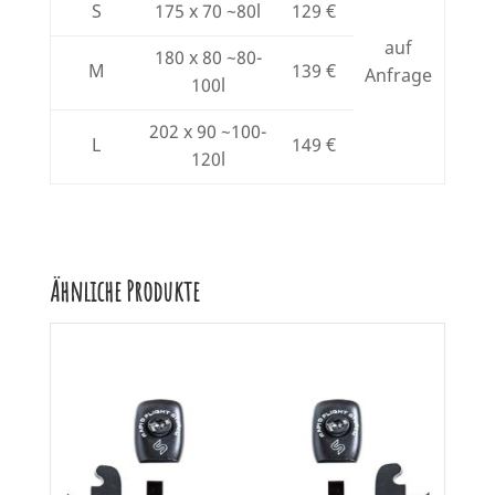
S
175 x 70 ~80l
129 €
auf
180 x 80 ~80-
M
139 €
Anfrage
100l
202 x 90 ~100-
L
149 €
120l
Ähnliche Produkte