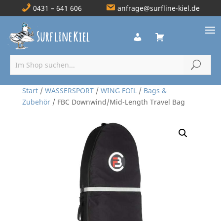
0431 – 641 606
anfrage@surfline-kiel.de
Start
/
WASSERSPORT
/
WING FOIL
/
Bags &
Zubehör
/ FBC Downwind/Mid-Length Travel Bag