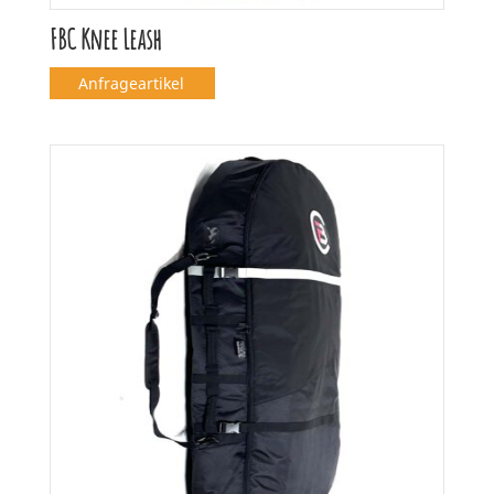
FBC Knee Leash
Anfrageartikel