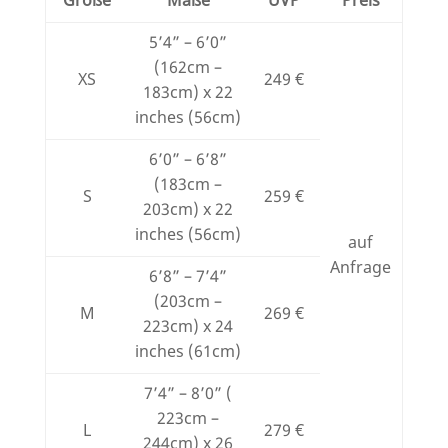
5’4” – 6’0”
(162cm –
XS
249 €
183cm) x 22
inches (56cm)
6’0” – 6’8”
(183cm –
S
259 €
203cm) x 22
inches (56cm)
auf
Anfrage
6’8” – 7’4”
(203cm –
M
269 €
223cm) x 24
inches (61cm)
7’4” – 8’0” (
223cm –
L
279 €
244cm) x 26