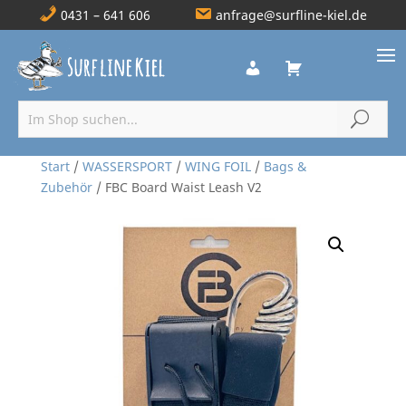
0431 – 641 606
anfrage@surfline-kiel.de
Start
/
WASSERSPORT
/
WING FOIL
/
Bags &
Zubehör
/ FBC Board Waist Leash V2