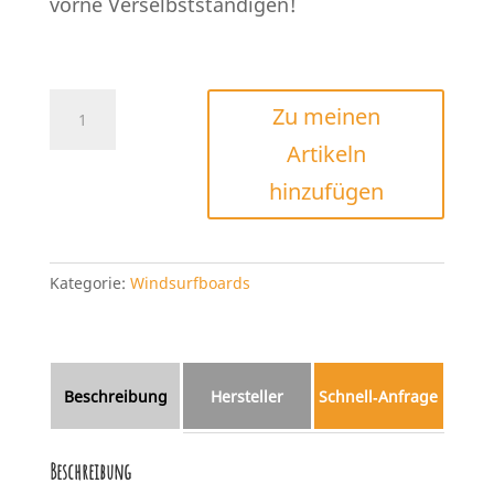
vorne Verselbstständigen!
PATRIK
Zu meinen
E-
Artikeln
Ride
165
hinzufügen
/
205
Menge
Kategorie:
Windsurfboards
Beschreibung
Hersteller
Schnell‑Anfrage
Beschreibung