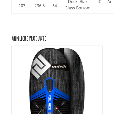
Deck, Biax
€
An
103
236.8
64
Glass Bottom
Ähnliche Produkte