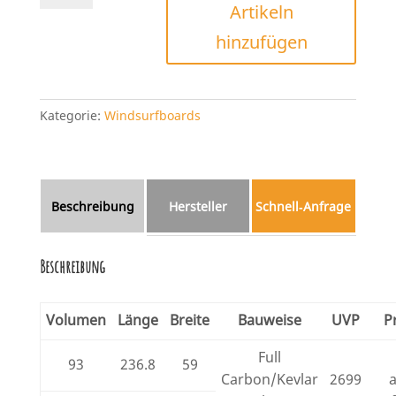
Artikeln
FRC
2025
hinzufügen
Menge
Kategorie:
Windsurfboards
Beschreibung
Hersteller
Schnell‑Anfrage
Beschreibung
Volumen
Länge
Breite
Bauweise
UVP
P
Full
93
236.8
59
Carbon/Kevlar
2699