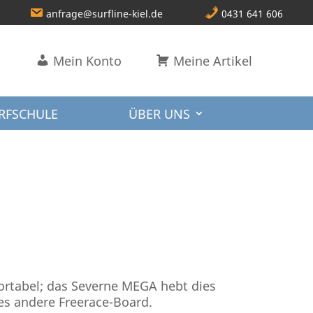
anfrage@surfline-kiel.de
0431 641 606
Mein Konto
Meine Artikel
RFSCHULE
ÜBER UNS
ortabel; das Severne MEGA hebt dies
des andere Freerace-Board.