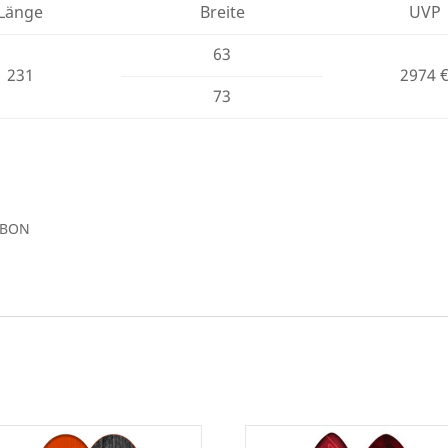
Länge
Breite
UVP
63
231
2974 
73
RBON