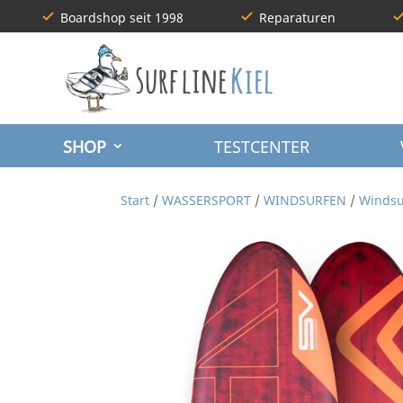
Boardshop seit 1998
Reparaturen
SHOP
TESTCENTER
Start
/
WASSERSPORT
/
WINDSURFEN
/
Windsu