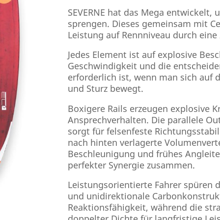
SEVERNE hat das Mega entwickelt, um
sprengen. Dieses gemeinsam mit Ced
Leistung auf Rennniveau durch eine
Jedes Element ist auf explosive Be
Geschwindigkeit und die entscheidend
erforderlich ist, wenn man sich auf
und Sturz bewegt.
Boxigere Rails erzeugen explosive Kr
Ansprechverhalten. Die parallele Ou
sorgt für felsenfeste Richtungsstabi
nach hinten verlagerte Volumenverte
Beschleunigung und frühes Angleiten
perfekter Synergie zusammen.
Leistungsorientierte Fahrer spüren d
und unidirektionale Carbonkonstruk
Reaktionsfähigkeit, während die str
doppelter Dichte für langfristige Le