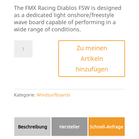
The FMX Racing Diablos FSW is designed
as a dedicated light onshore/freestyle
wave board capable of performing in a
wide range of conditions.
FMX
Zu meinen
Racing
Artikeln
Diablo
FSW
hinzufügen
2024
Menge
Kategorie:
Windsurfboards
Beschreibung
Hersteller
Schnell‑Anfrage