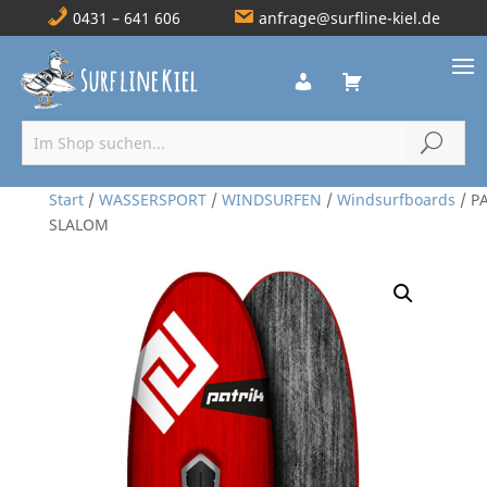
0431 – 641 606
anfrage@surfline-kiel.de
Start
/
WASSERSPORT
/
WINDSURFEN
/
Windsurfboards
/ P
SLALOM