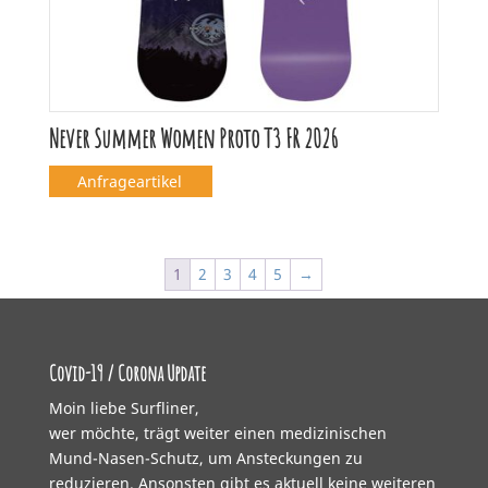
Never Summer Women Proto T3 FR 2026
Anfrageartikel
1
2
3
4
5
→
Covid-19 / Corona Update
Moin liebe Surfliner,
wer möchte, trägt weiter einen medizinischen
Mund-Nasen-Schutz, um Ansteckungen zu
reduzieren. Ansonsten gibt es aktuell keine weiteren