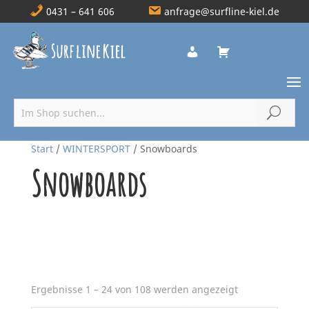
0431 – 641 606
anfrage@surfline-kiel.de
Start
/
WINTERSPORT
/ Snowboards
Snowboards
Einsatzbereich
Marke
Abteilung
Nach
Ergebnisse 1 – 24 von 108 werden angezeigt
Aktualität