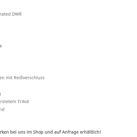
inated DWR
ke
en mit Reißverschluss
g
rstetem Trikot
and
rken bei uns im Shop und auf Anfrage erhältlich!