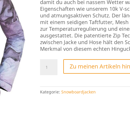
damit du auch bei nassem Wetter w
Eigenschaften wie unserem 10k V-sc
und atmungsaktiven Schutz. Der läng
mit einem seidigen Taftfutter, Mesh
zur Temperaturregulierung und ein
ausgestattet. Die patentierte Zip 
zwischen Jacke und Hose hält den Sc
Merkmal von diesem echten Hinguck
Volcom
Zu meinen Artikeln hi
Westland
Insulated
Jacke
2024
Kategorie:
Snowboardjacken
Menge