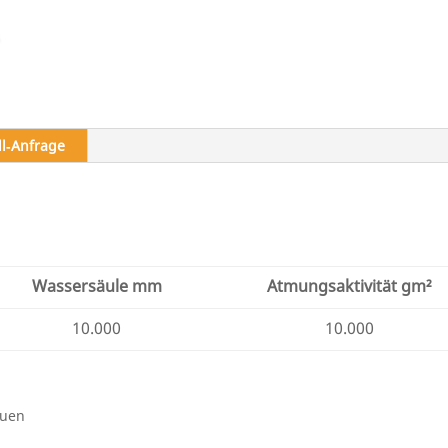
ll‑Anfrage
Wassersäule mm
Atmungsaktivität gm²
10.000
10.000
auen