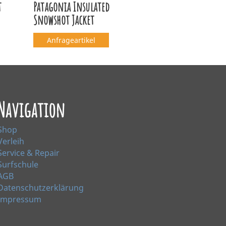
t
Patagonia Insulated
Snowshot Jacket
Anfrageartikel
Navigation
Shop
Verleih
Service & Repair
Surfschule
AGB
Datenschutzerklärung
Impressum