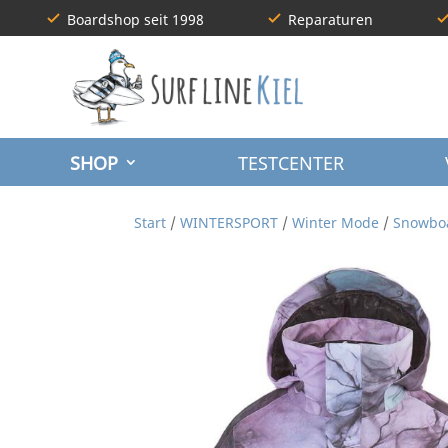
Boardshop seit 1998
Reparaturen
SHOP
TESTCENTER
Start
/
WINTERSPORT
/
Winter Mode
/
Snowbo