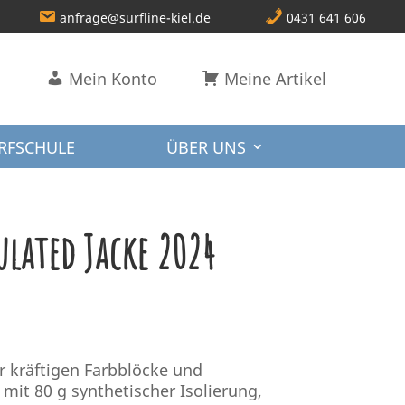
anfrage@surfline-kiel.de
0431 641 606
Mein Konto
Meine Artikel
RFSCHULE
ÜBER UNS
lated Jacke 2024
er kräftigen Farbblöcke und
t mit 80 g synthetischer Isolierung,