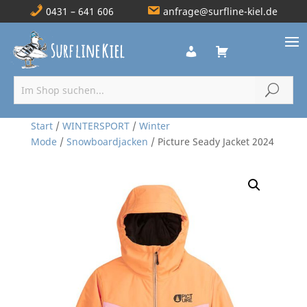
0431 – 641 606
anfrage@surfline-kiel.de
Start
/
WINTERSPORT
/
Winter
Mode
/
Snowboardjacken
/ Picture Seady Jacket 2024