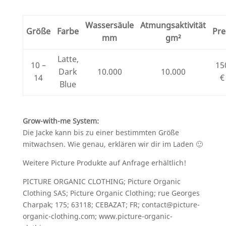
Wassersäule
Atmungsaktivität
Größe
Farbe
Pre
mm
gm²
Latte,
10 –
15
Dark
10.000
10.000
14
€
Blue
Grow-with-me System:
Die Jacke kann bis zu einer bestimmten Größe
mitwachsen. Wie genau, erklären wir dir im Laden 🙂
Weitere Picture Produkte auf Anfrage erhältlich!
PICTURE ORGANIC CLOTHING; Picture Organic
Clothing SAS; Picture Organic Clothing; rue Georges
Charpak; 175; 63118; CEBAZAT; FR; contact@picture-
organic-clothing.com; www.picture-organic-