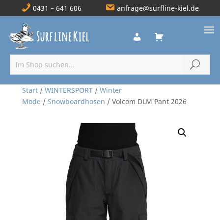
0431 – 641 606
anfrage@surfline-kiel.de
Start
/
WINTERSPORT
/
Winter
Mode
/
Snowboardhosen
/ Volcom DLM Pant 2026