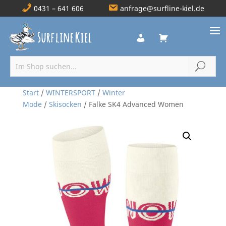
0431 – 641 606
anfrage@surfline-kiel.de
Start
/
WINTERSPORT
/
Winter
Mode
/
Skisocken
/ Falke SK4 Advanced Women