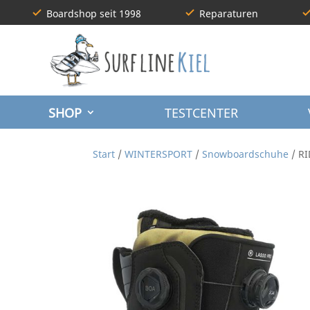
Boardshop seit 1998
Reparaturen
SHOP
TESTCENTER
Start
/
WINTERSPORT
/
Snowboardschuhe
/ RI