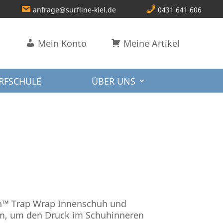
anfrage@surfline-kiel.de
0431 641 606
Mein Konto
Meine Artikel
RFSCHULE
ÜBER UNS
ion™ Trap Wrap Innenschuh und
m, um den Druck im Schuhinneren