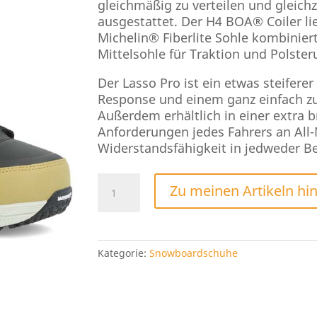
gleichmäßig zu verteilen und gleichz
ausgestattet. Der H4 BOA® Coiler li
Michelin® Fiberlite Sohle kombinie
Mittelsohle für Traktion und Polster
Der Lasso Pro ist ein etwas steiferer
Response und einem ganz einfach zu
Außerdem erhältlich in einer extra b
Anforderungen jedes Fahrers an All
Widerstandsfähigkeit in jedweder Be
RIDE
Zu meinen Artikeln hi
Lasso
Pro
2024
Menge
Kategorie:
Snowboardschuhe