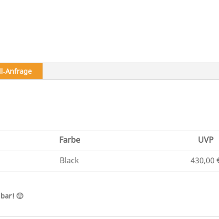
ll‑Anfrage
Farbe
UVP
Black
430,00 
bar! 🙂