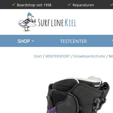
Boardshop seit 1998
Reparaturen
SHOP
TESTCENTER
Start
/
WINTERSPORT
/
Snowboardschuhe
/ Ni