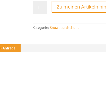
Nitro
Zu meinen Artikeln hi
Scala
TLS
2023
Menge
Kategorie:
Snowboardschuhe
ll‑Anfrage