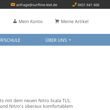
anfrage@surfline-kiel.de
0431 641 606
Mein Konto
Meine Artikel
RFSCHULE
ÜBER UNS
ts mit dem neuen Nitro Scala TLS,
m und Nitro’s überaus komfortablem