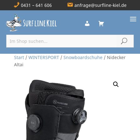
0431 – 641 606
anfrage@surfline-kiel.de
Start
/
WINTERSPORT
/
Snowboardschuhe
/ Nidecker
Altai