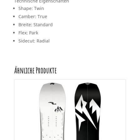
Technische Eigenschaften
Shape: Twin
Camber: True
Breite: Standard
Flex: Park
Sidecut: Radial
Ähnliche Produkte