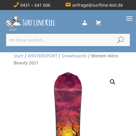
0431 – 641 606
anfrage@surfline-kiel.de
Start
/
WINTERSPORT
/
Snowboards
/ Women Nitro
Beauty 2021