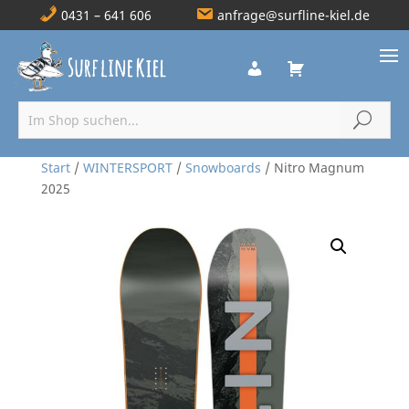
0431 – 641 606
anfrage@surfline-kiel.de
Start
/
WINTERSPORT
/
Snowboards
/ Nitro Magnum
2025