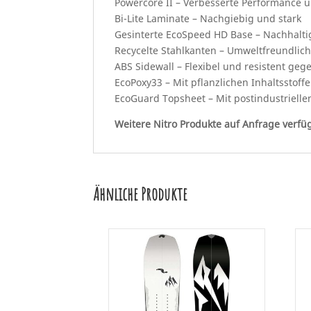
Powercore II – Verbesserte Performance un
Bi-Lite Laminate – Nachgiebig und stark
Gesinterte EcoSpeed HD Base – Nachhaltig
Recycelte Stahlkanten – Umweltfreundlich
ABS Sidewall – Flexibel und resistent ge
EcoPoxy33 – Mit pflanzlichen Inhaltsstoff
EcoGuard Topsheet – Mit postindustriellen
Weitere Nitro Produkte auf Anfrage verfü
Ähnliche Produkte