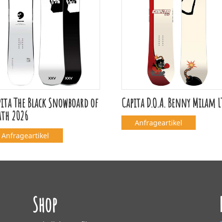
ita The Black Snowboard of
Capita D.O.A. Benny Milam 
ath 2026
Anfrageartikel
Anfrageartikel
Shop