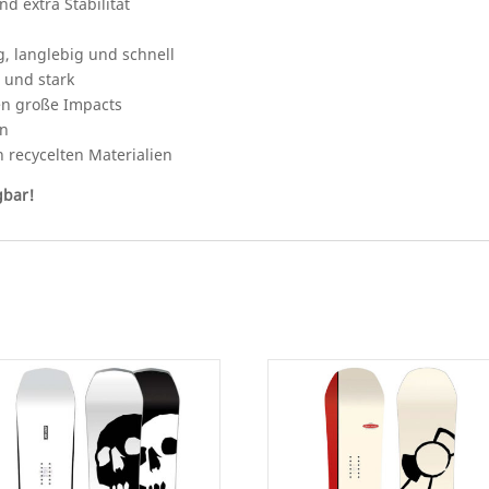
d extra Stabilität
, langlebig und schnell
 und stark
gen große Impacts
en
 recycelten Materialien
gbar!