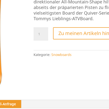
direktionaler All-Mountain-Shape hil
abseits der präparierten Pisten zu 
vielseitigsten Board der Quiver-Seri
Tommys Lieblings-ATVBoard.
Nitro
Zu meinen Artikeln hi
Banker
2026
Menge
Kategorie:
Snowboards
ll‑Anfrage