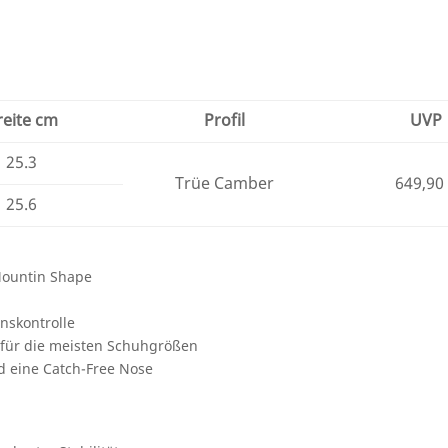
reite cm
Profil
UVP
25.3
Trüe Camber
649,90
25.6
-Mountin Shape
onskontrolle
m für die meisten Schuhgrößen
nd eine Catch-Free Nose