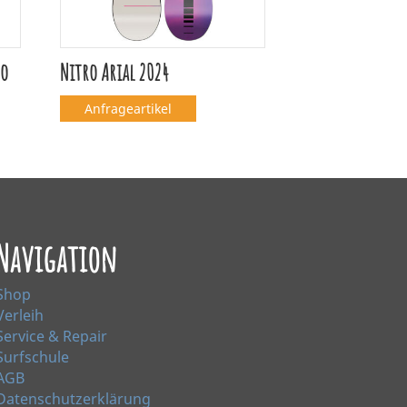
to
Nitro Arial 2024
Anfrageartikel
Navigation
Shop
Verleih
Service & Repair
Surfschule
AGB
Datenschutzerklärung