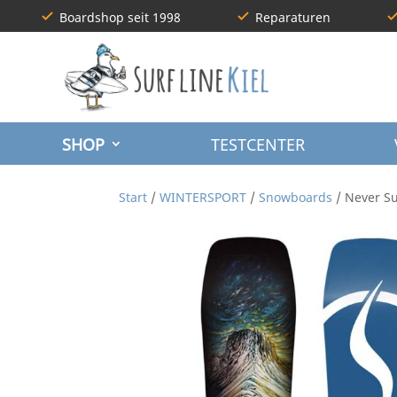
Boardshop seit 1998
Reparaturen
SHOP
TESTCENTER
Start
/
WINTERSPORT
/
Snowboards
/ Never S