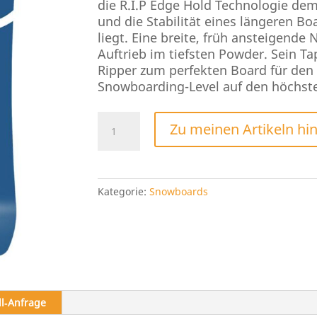
die R.I.P Edge Hold Technologie de
und die Stabilität eines längeren Bo
liegt. Eine breite, früh ansteigende
Auftrieb im tiefsten Powder. Sein T
Ripper zum perfekten Board für den
Snowboarding-Level auf den höchste
Never
Zu meinen Artikeln hi
Summer
Nokhu
2026
Menge
Kategorie:
Snowboards
ll‑Anfrage