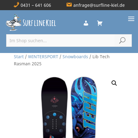
0431 – 641 606
anfrage@surfline-kiel.de
Start
/
WINTERSPORT
/
Snowboards
/ Lib Tech
Rasman 2025