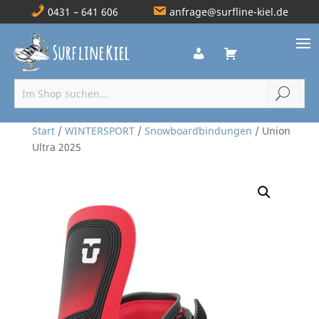
0431 – 641 606
anfrage@surfline-kiel.de
Start
/
WINTERSPORT
/
Snowboardbindungen
/ Union
Ultra 2025