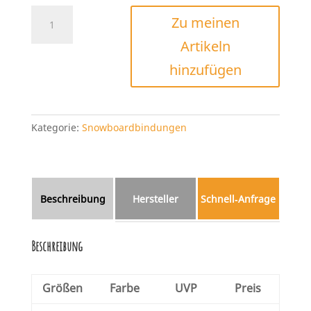
Union
Zu meinen
Ultra
Artikeln
2025
Menge
hinzufügen
Kategorie:
Snowboardbindungen
Beschreibung
Hersteller
Schnell‑Anfrage
Beschreibung
Größen
Farbe
UVP
Preis