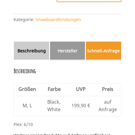
Kategorie:
Snowboardbindungen
Beschreibung
Hersteller
Schnell‑Anfrage
Beschreibung
Größen
Farbe
UVP
Preis
Black,
auf
M, L
199,90 €
White
Anfrage
Flex: 6/10