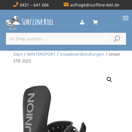
0431 – 641 606
anfrage@surfline-kiel.de
Start
/
WINTERSPORT
/
Snowboardbindungen
/ Union
STR 2025