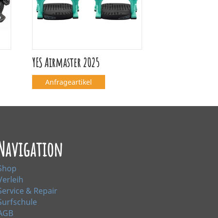
YES Airmaster 2025
Anfrageartikel
Navigation
Shop
Verleih
Service & Repair
Surfschule
AGB