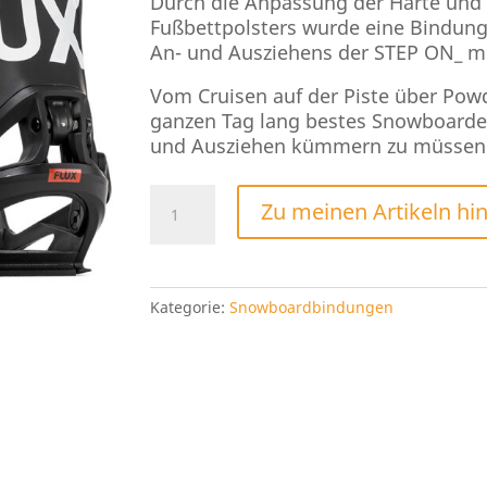
Durch die Anpassung der Härte und
Fußbettpolsters wurde eine Bindung
An- und Ausziehens der STEP ON_ mit
Vom Cruisen auf der Piste über Pow
ganzen Tag lang bestes Snowboarde
und Ausziehen kümmern zu müssen
Flux
Zu meinen Artikeln hi
DS
Step
On
2024
Kategorie:
Snowboardbindungen
Menge