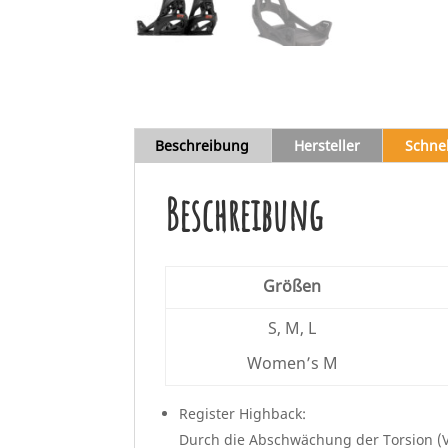
Beschreibung
Hersteller
Schne
Beschreibung
Größen
S, M, L
Women’s M
Register Highback:
Durch die Abschwächung der Torsion (V