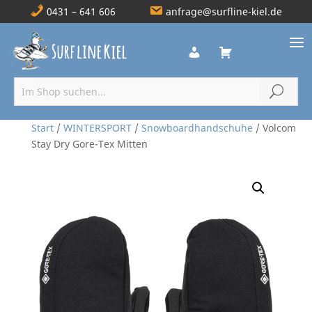
0431 – 641 606
anfrage@surfline-kiel.de
Start
/
WINTERSPORT
/
Snowboardhandschuhe
/ Volcom
Stay Dry Gore-Tex Mitten