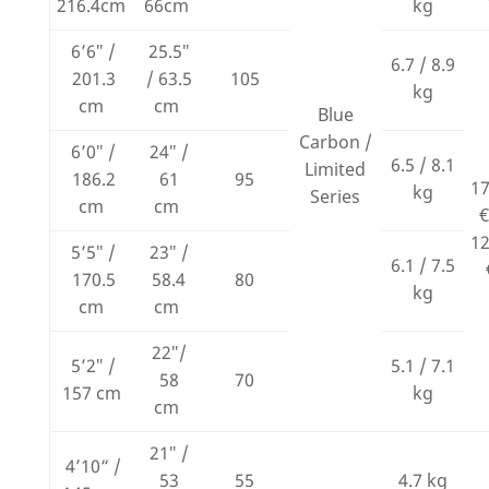
216.4cm
66cm
kg
6’6″ /
25.5″
6.7 / 8.9
201.3
/ 63.5
105
kg
cm
cm
Blue
Carbon /
6’0″ /
24″ /
6.5 / 8.1
Limited
186.2
61
95
1
kg
Series
cm
cm
€
1
5’5″ /
23″ /
6.1 / 7.5
170.5
58.4
80
kg
cm
cm
22″/
5’2″ /
5.1 / 7.1
58
70
157 cm
kg
cm
21″ /
4’10“ /
53
55
4.7 kg