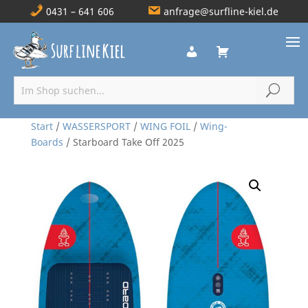
0431 – 641 606
anfrage@surfline-kiel.de
Start
/
WASSERSPORT
/
WING FOIL
/
Wing-
Boards
/ Starboard Take Off 2025