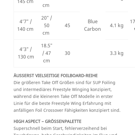
145 cm
cm
20″ /
4’7″ /
Blue
1
50
45
4.1 kg
140 cm
Carbon
cm
18.5″
4’3″ /
/ 47
30
3.3 kg
130 cm
cm
ÄUSSERST VIELSEITIGE FOILBOARD-REIHE
Die größeren Take Off Größen sind für SUP Foiling
und intermediäres Freestyle Winging konzipiert,
während die kleineren Take Off Modelle in erster
Linie für die beste Freestyle Wing Erfahrung mit
anfälligen Foil Crossover Fähigkeiten konzipiert sind.
HIGH ASPECT – GRÖSSENPALETTE
Superschnell beim Start, fehlerverzeihend bei