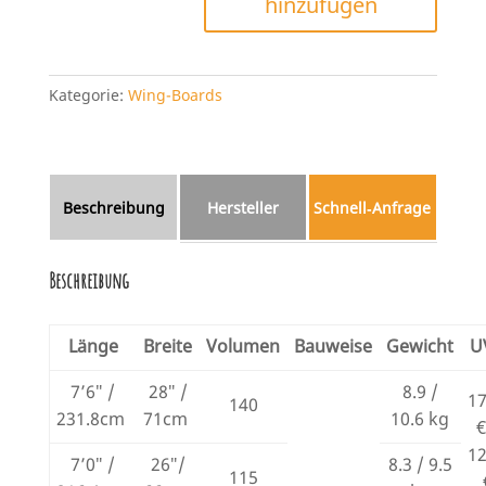
hinzufügen
Menge
Kategorie:
Wing-Boards
Beschreibung
Hersteller
Schnell‑Anfrage
Beschreibung
Länge
Breite
Volumen
Bauweise
Gewicht
U
7’6″ /
28″ /
8.9 /
1
140
231.8cm
71cm
10.6 kg
€
1
7’0″ /
26″/
8.3 / 9.5
115