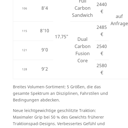
Full
2440
8’4
Carbon
106
€
Sandwich
auf
Anfrag
2485
8’10
115
€
17.75″
Dual
Carbon
2540
9’0
121
Fusion
€
Core
2580
9’2
128
€
Breites Volumen-Sortiment: 5 Größen, die das
gesamte Spektrum an Disziplinen, Fahrstilen und
Bedingungen abdecken.
Neue leichtgewichtige geschlitzte Traktion:
Maximaler Grip bei 50 % des Gewichts früherer
Traktionspad-Designs. Verbessertes Gefühl und