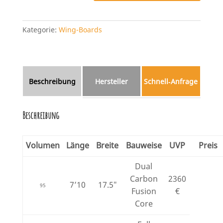
Pro
Carbon
Menge
Kategorie:
Wing-Boards
Beschreibung
Hersteller
Schnell‑Anfrage
Beschreibung
Volumen
Länge
Breite
Bauweise
UVP
Preis
Dual
Carbon
2360
7’10
17.5″
95
Fusion
€
Core