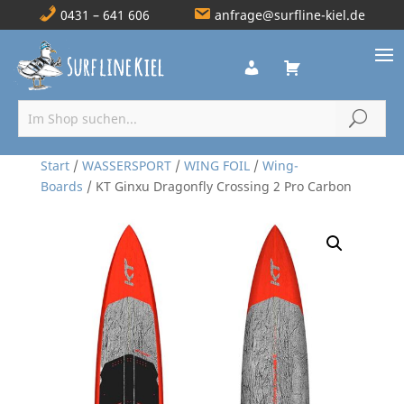
0431 – 641 606
anfrage@surfline-kiel.de
Start
/
WASSERSPORT
/
WING FOIL
/
Wing-
Boards
/ KT Ginxu Dragonfly Crossing 2 Pro Carbon