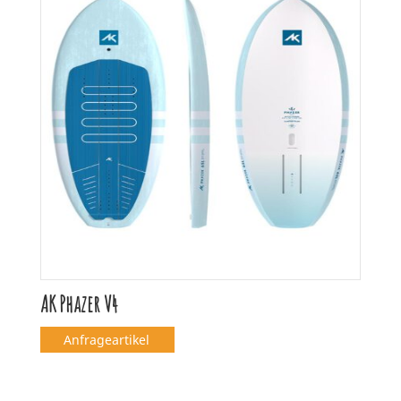
AK Phazer V4
Anfrageartikel