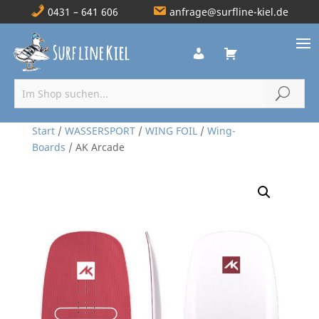
0431 – 641 606
anfrage@surfline-kiel.de
Start
/
WASSERSPORT
/
WING FOIL
/
Wing-
Boards
/ AK Arcade