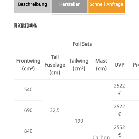
Beschreibung
Hersteller
Schnell‑Anfrage
Beschreibung
Foil Sets
Tail
Frontwing
Tailwing
Mast
Fuselage
UVP
Pr
(cm²)
(cm²)
(cm)
(cm)
2522
540
€
2522
690
32,5
€
190
2552
840
€
Carbon