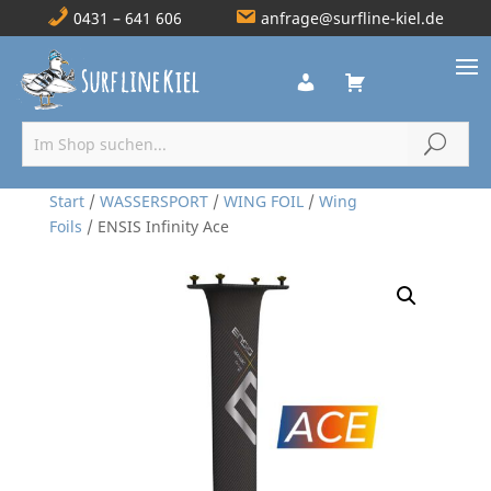
0431 – 641 606
anfrage@surfline-kiel.de
Start
/
WASSERSPORT
/
WING FOIL
/
Wing
Foils
/ ENSIS Infinity Ace