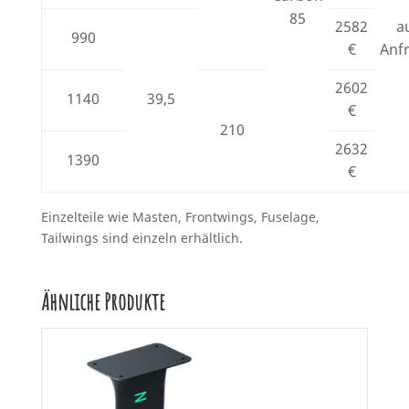
85
2582
a
990
€
Anf
2602
1140
39,5
€
210
2632
1390
€
Einzelteile wie Masten, Frontwings, Fuselage,
Tailwings sind einzeln erhältlich.
Ähnliche Produkte