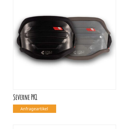
Severne PK1
Anfrageartikel