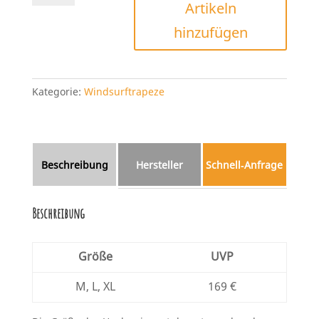
Artikeln
Fall
Hook
hinzufügen
Menge
Kategorie:
Windsurftrapeze
Beschreibung
Hersteller
Schnell‑Anfrage
Beschreibung
Größe
UVP
M, L, XL
169 €