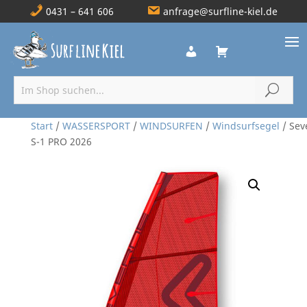
0431 – 641 606
anfrage@surfline-kiel.de
Start
/
WASSERSPORT
/
WINDSURFEN
/
Windsurfsegel
/ Sev
S-1 PRO 2026