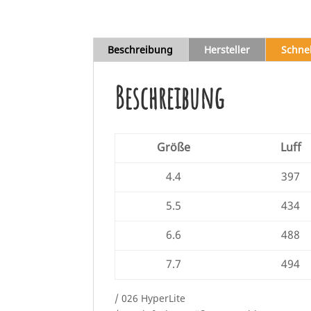
Beschreibung
Hersteller
Schne
Beschreibung
Größe
Luff
4.4
397
5.5
434
6.6
488
7.7
494
/ 026 HyperLite