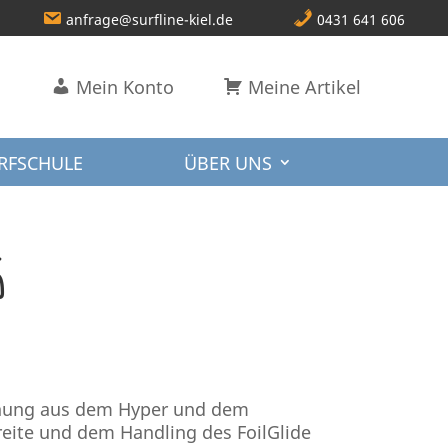
anfrage@surfline-kiel.de
0431 641 606
Mein Konto
Meine Artikel
RFSCHULE
ÜBER UNS
6
schung aus dem Hyper und dem
Breite und dem Handling des FoilGlide