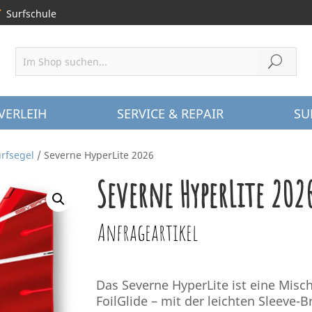
Surfschule
VERLEIH
SERVICE & REPAIR
SU
rfsegel
/ Severne HyperLite 2026
Severne HyperLite 202
Anfrageartikel
Das Severne HyperLite ist eine Mi
FoilGlide – mit der leichten Sleeve-