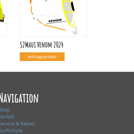
S2Maui Venom 2024
Anfrageartikel
Navigation
Shop
Verleih
Service & Repair
Surfschule