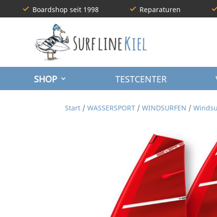
Boardshop seit 1998
Reparaturen
SHOP
TESTCENTER
Start
/
WASSERSPORT
/
WINDSURFEN
/
Windsu