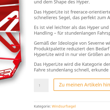
und dem Shape des Hyper.
Das HyperLite ist freerace-orientiert
schnelleres Segel, das perfekt zum 
Es ist viel leichter als das Hyper und
Handling – für stundenlangen Fahrs
Gemäß der Ideologie von Severne wird
Produktpalette reduziert den Bedarf
HyperLite wird in nur vier Größen a
Das HyperLite wird die Kategorie der
Fahre stundenlang schnell, erkunde d
Severne
Zu meinen Artikeln hi
HyperLite
2026
Menge
Kategorie:
Windsurfsegel