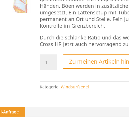
Händen. Böen werden in zusätzlich
umgesetzt. Ein Lattensetup mit Tub
permanent an Ort und Stelle. Fein ju
Kontrolle im Grenzbereich.
Durch die schlanke Ratio und das weit
Cross HR jetzt auch hervorragend zu
Sailloft
Zu meinen Artikeln hi
Cross
HR
2026
Menge
Kategorie:
Windsurfsegel
ll‑Anfrage