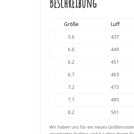
Beschreibung
Größe
Luff
5.6
437
6.0
449
6.2
451
6.7
463
7.2
473
7.7
485
8.2
501
Wir haben uns für ein neues Größenraster
orientierter Outline und 5 Latten ihrem E