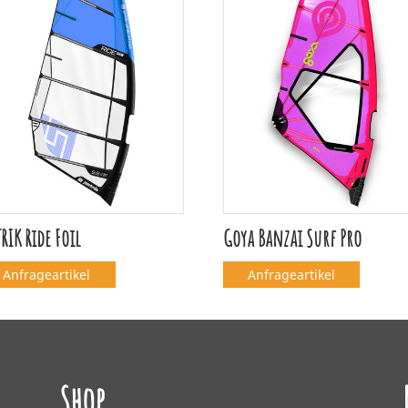
RIK Ride Foil
Goya Banzai Surf Pro
Anfrageartikel
Anfrageartikel
Shop