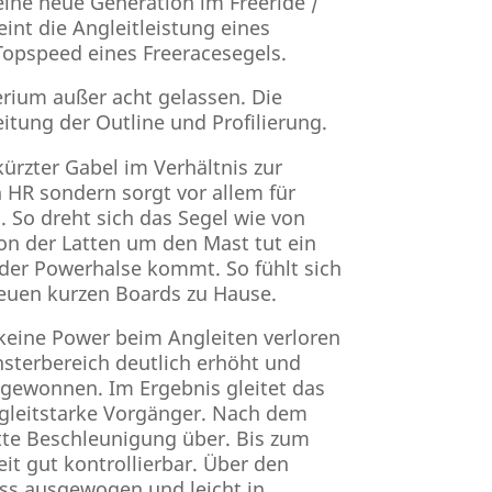
ine neue Generation im Freeride /
int die Angleitleistung eines
Topspeed eines Freeracesegels.
erium außer acht gelassen. Die
itung der Outline und Profilierung.
ürzter Gabel im Verhältnis zur
HR sondern sorgt vor allem für
 So dreht sich das Segel wie von
ion der Latten um den Mast tut ein
 der Powerhalse kommt. So fühlt sich
euen kurzen Boards zu Hause.
 keine Power beim Angleiten verloren
ensterbereich deutlich erhöht und
 gewonnen. Im Ergebnis gleitet das
 gleitstarke Vorgänger. Nach dem
atte Beschleunigung über. Bis zum
eit gut kontrollierbar. Über den
ss ausgewogen und leicht in