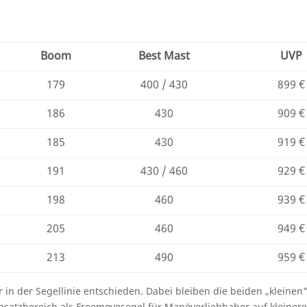
Boom
Best Mast
UVP
179
400 / 430
899 €
186
430
909 €
185
430
919 €
191
430 / 460
929 €
198
460
939 €
205
460
949 €
213
490
959 €
 in der Segellinie entschieden. Dabei bleiben die beiden „kleinen
insatzbereich als Freemovesegel für Manöverliebhaber auf kleinere