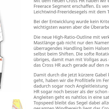
Mit dem neuen Cross HR haben wir e
Freerace Segment erschaffen. Es vere
Leichtwind-Freeridesegels mit dem 
Bei der Entwicklung wurde kein Krit
wichtigsten waren aber die Überarbe
Die neue High-Ratio-Outline mit verk
Mastlänge gab nicht nur den Namen 
überragendes Handling beim Halsen.
selbst beim Shiften. Die softe Rotat
übriges, damit man mit Vollgas aus
das Cross HR auch gerade auf den n
Damit durch die jetzt kürzere Gabel
geht, haben wir die Profiltiefe im F
dadurch sogar noch Angleitleistung
HR sogar noch besser als der schon
Angleiten geht es nahtlos in eine s
Topspeed bleibt das Segel dabei allz
gesamten Windbereich liegt das Cro