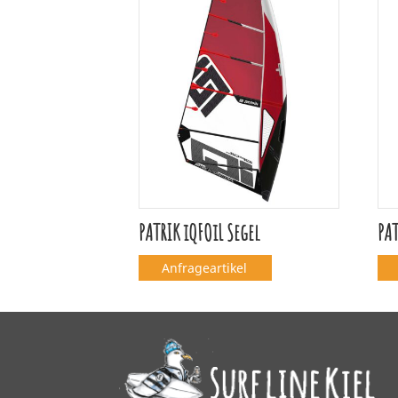
PATRIK iQFOiL Segel
PAT
Anfrageartikel