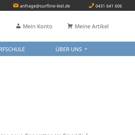
anfrage@surfline-kiel.de
0431 641 606
Mein Konto
Meine Artikel
RFSCHULE
ÜBER UNS