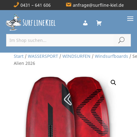
0431 – 641 606
anfrage@surfline-kiel.de
Start
/
WASSERSPORT
/
WINDSURFEN
/
Windsurfboards
/ S
Alien 2026