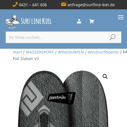
0431 – 641 606
anfrage@surfline-kiel.de
Start
/
WASSERSPORT
/
WINDSURFEN
/
Windsurfboards
/ P
Foil Slalom V3