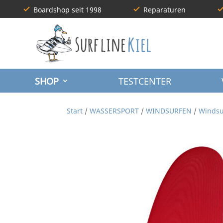
Boardshop seit 1998
Reparaturen
SHOP
TESTCENTER
Start
/
WASSERSPORT
/
WINDSURFEN
/
Windsu