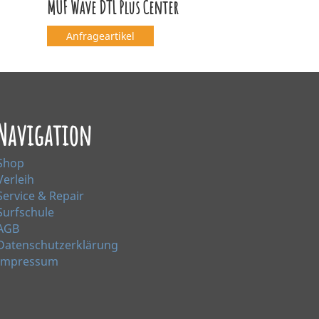
MUF Wave DTL Plus Center
Anfrageartikel
Navigation
Shop
Verleih
Service & Repair
Surfschule
AGB
Datenschutzerklärung
Impressum