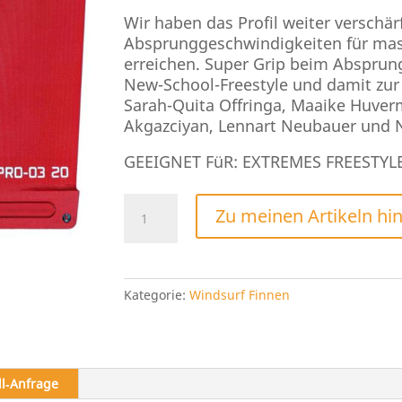
Wir haben das Profil weiter verschä
Absprunggeschwindigkeiten für mas
erreichen. Super Grip beim Absprung
New-School-Freestyle und damit zur 
Sarah-Quita Offringa, Maaike Huver
Akgazciyan, Lennart Neubauer und 
GEEIGNET FüR: EXTREMES FREESTYL
MUF
Zu meinen Artikeln hi
Style-
Pro-
03
Menge
Kategorie:
Windsurf Finnen
ll‑Anfrage