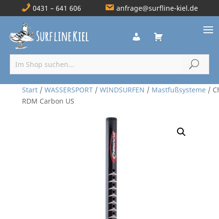
0431 – 641 606
anfrage@surfline-kiel.de
Start
/
WASSERSPORT
/
WINDSURFEN
/
Mastfußsysteme
/ C
RDM Carbon US