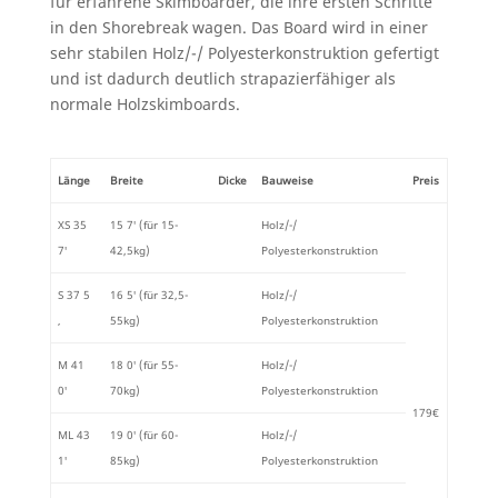
für erfahrene Skimboarder, die ihre ersten Schritte
in den Shorebreak wagen. Das Board wird in einer
sehr stabilen Holz/-/ Polyesterkonstruktion gefertigt
und ist dadurch deutlich strapazierfähiger als
normale Holzskimboards.
Länge
Breite
Dicke
Bauweise
Preis
XS 35
15 7′ (für 15-
Holz/-/
7′
42,5kg)
Polyesterkonstruktion
S 37 5
16 5′ (für 32,5-
Holz/-/
‚
55kg)
Polyesterkonstruktion
M 41
18 0′ (für 55-
Holz/-/
0′
70kg)
Polyesterkonstruktion
179€
ML 43
19 0′ (für 60-
Holz/-/
1′
85kg)
Polyesterkonstruktion