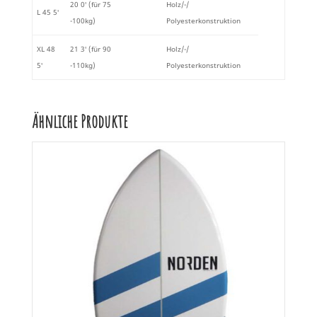
20 0′ (für 75
Holz/-/
L 45 5′
-100kg)
Polyesterkonstruktion
XL 48
21 3′ (für 90
Holz/-/
5′
-110kg)
Polyesterkonstruktion
Ähnliche Produkte