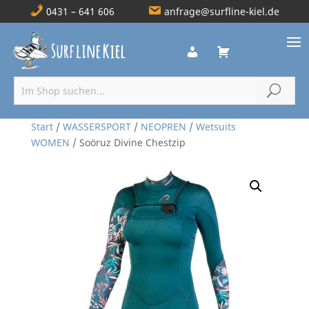
0431 – 641 606
anfrage@surfline-kiel.de
Start
/
WASSERSPORT
/
NEOPREN
/
Wetsuits
WOMEN
/ Soöruz Divine Chestzip