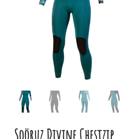
Soöruz Divine Chestzip