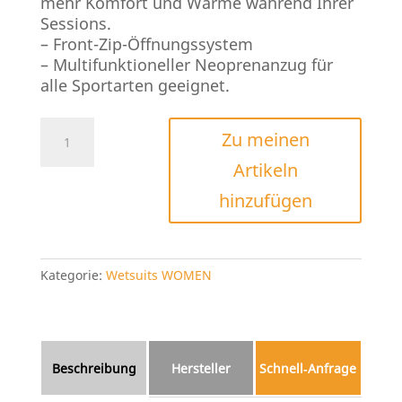
mehr Komfort und Wärme während Ihrer
Sessions.
– Front-Zip-Öffnungssystem
– Multifunktioneller Neoprenanzug für
alle Sportarten geeignet.
Soöruz
Zu meinen
Divine
Artikeln
Chestzip
Menge
hinzufügen
Kategorie:
Wetsuits WOMEN
Beschreibung
Hersteller
Schnell‑Anfrage