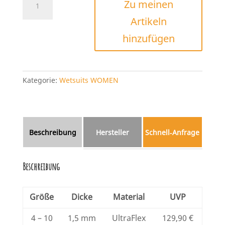
Zu meinen
Women'
Artikeln
Bahia
1,5
hinzufügen
mm
Long
Jane
Menge
Kategorie:
Wetsuits WOMEN
Beschreibung
Hersteller
Schnell‑Anfrage
Beschreibung
Größe
Dicke
Material
UVP
4 – 10
1,5 mm
UltraFlex
129,90 €