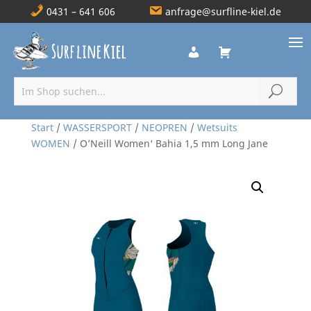
0431 – 641 606
anfrage@surfline-kiel.de
Start
/
WASSERSPORT
/
NEOPREN
/
Wetsuits
WOMEN
/ O’Neill Women‘ Bahia 1,5 mm Long Jane