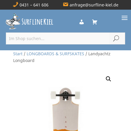
0431 – 641 606
anfrage@surfline-kiel.de
Start
/
LONGBOARDS & SURFSKATES
/ Landyachtz
Longboard