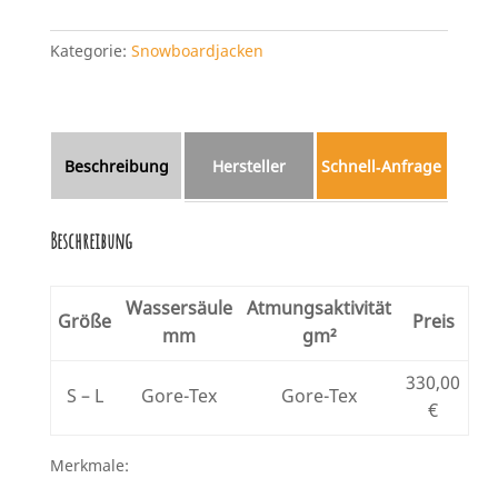
2026
Menge
Kategorie:
Snowboardjacken
Beschreibung
Hersteller
Schnell‑Anfrage
Beschreibung
Wassersäule
Atmungsaktivität
Größe
Preis
mm
gm²
330,00
S – L
Gore-Tex
Gore-Tex
€
Merkmale: