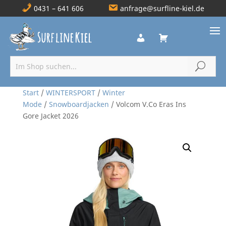
0431 – 641 606
anfrage@surfline-kiel.de
Start
/
WINTERSPORT
/
Winter
Mode
/
Snowboardjacken
/ Volcom V.Co Eras Ins
Gore Jacket 2026